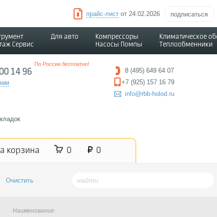
прайс-лист
от 24.02.2026
подписаться
трумент
Для авто
Компрессоры
Климатическое о
таж Сервис
Насосы Помпы
Теплообменники
По России бесплатно!
500 14 96
8 (495) 649 64 07
+7 (925) 157 16 79
нам
info@rbb-holod.ru
кладок
а корзина
0
0
Наименование