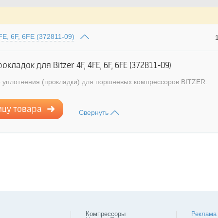
FE, 6F, 6FE (372811-09)
кладок для Bitzer 4F, 4FE, 6F, 6FE (372811-09)
 уплотнения (прокладки) для поршневых компрессоров BITZER.
ицу товара
Свернуть
Компрессоры
Реклама