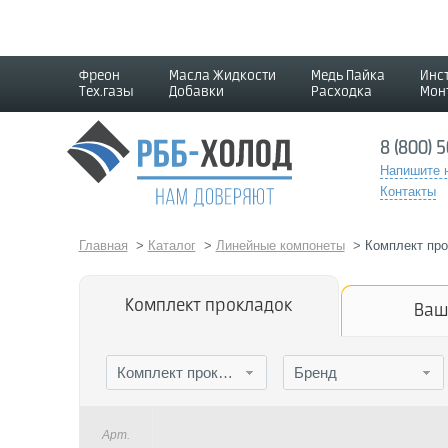
Фреон
Масла Жидкости
Медь Пайка
Инс
Тех.газы
Добавки
Расходка
Мон
8 (800) 
Напишите 
Контакты
Главная
>
Каталог
>
Линейные компонеты
>
Комплект про
Комплект прокладок
Ваш
Комплект прокладок
Бренд
Арт.