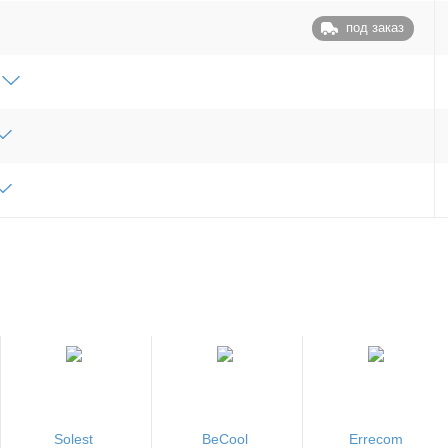
под заказ
Solest
BeCool
Errecom