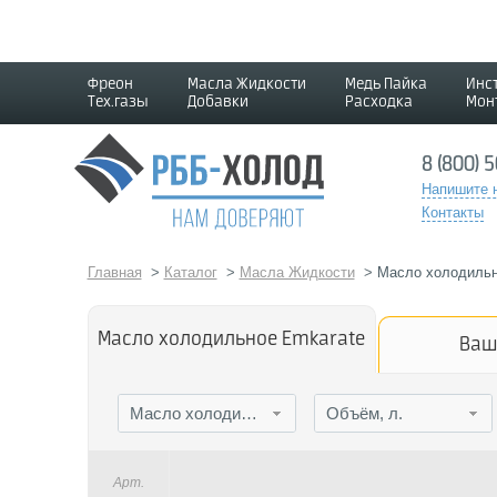
Фреон
Масла Жидкости
Медь Пайка
Инс
Тех.газы
Добавки
Расходка
Мон
8 (800) 
Напишите 
Контакты
Главная
>
Каталог
>
Масла Жидкости
>
Масло холодильн
Масло холодильное Emkarate
Ваш
Масло холодильное Emkarate
Объём, л.
Арт.