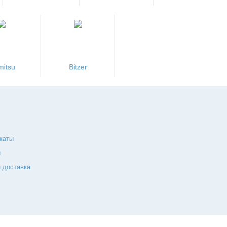
mitsu
Bitzer
каты
ы
 доставка