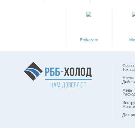
Emkarate
Mo
Фреон
Тех.га
Масла
Добав
Медь 
Расхо
Инстр
Монта
Для ав