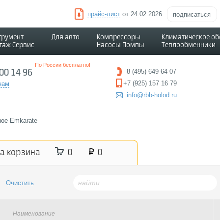
прайс-лист
от 24.02.2026
подписаться
трумент
Для авто
Компрессоры
Климатическое о
таж Сервис
Насосы Помпы
Теплообменники
По России бесплатно!
500 14 96
8 (495) 649 64 07
+7 (925) 157 16 79
нам
info@rbb-holod.ru
ое Emkarate
а корзина
0
0
Наименование