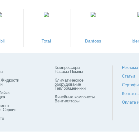
bil
Total
Danfoss
Ide
Компрессоры
Реклама
зы
Насосы Помпы
Статьи
 Жидкости
Климатическое
ки
оборудование
Сертифи
Теплообменники
Пайка
Контакт
дка
Линейные компонеты
Вентиляторы
Оплата и
умент
ж Сервис
то